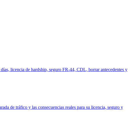
0 días, licencia de hardship, seguro FR-44, CDL, borrar antecedentes y
rada de tráfico y las consecuencias reales para su licencia, seguro y