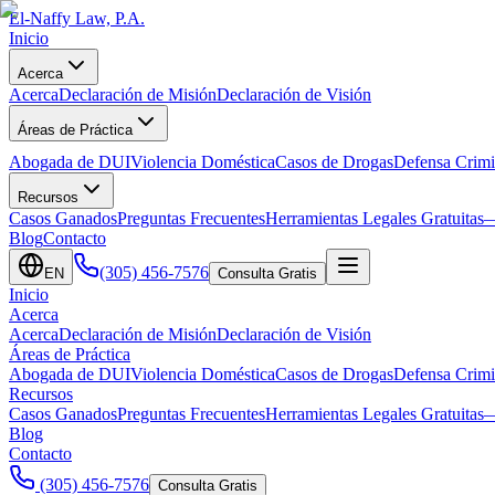
El-Naffy
Law, P.A.
Inicio
Acerca
Acerca
Declaración de Misión
Declaración de Visión
Áreas de Práctica
Abogada de DUI
Violencia Doméstica
Casos de Drogas
Defensa Crimi
Recursos
Casos Ganados
Preguntas Frecuentes
Herramientas Legales Gratuitas
—
Blog
Contacto
(305) 456-7576
EN
Consulta Gratis
Inicio
Acerca
Acerca
Declaración de Misión
Declaración de Visión
Áreas de Práctica
Abogada de DUI
Violencia Doméstica
Casos de Drogas
Defensa Crimi
Recursos
Casos Ganados
Preguntas Frecuentes
Herramientas Legales Gratuitas
—
Blog
Contacto
(305) 456-7576
Consulta Gratis