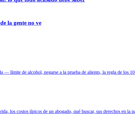
de la gente no ve
 — límite de alcohol, negarse a la prueba de aliento, la regla de los 1
ida, los costos típicos de un abogado, qué buscar, sus derechos en la pa