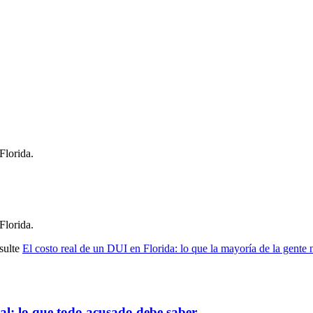
Florida.
Florida.
sulte
El costo real de un DUI en Florida: lo que la mayoría de la gente 
ual: lo que todo acusado debe saber