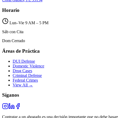
Horario
Lun–Vie 9 AM – 5 PM
Sáb con Cita
Dom Cerrado
Áreas de Práctica
DUI Defense
Domestic Violence
Drug Cases
Criminal Defense
Federal Crimes
View All →
Síganos
Contratar a un abogado es una decisión importante que no debe basarse 