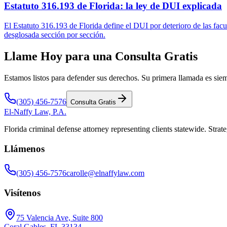
Estatuto 316.193 de Florida: la ley de DUI explicada
El Estatuto 316.193 de Florida define el DUI por deterioro de las facu
desglosada sección por sección.
Llame Hoy para una Consulta Gratis
Estamos listos para defender sus derechos. Su primera llamada es siem
(305) 456-7576
Consulta Gratis
El-Naffy
Law, P.A.
Florida criminal defense attorney representing clients statewide. Strate
Llámenos
(305) 456-7576
carolle@elnaffylaw.com
Visítenos
75 Valencia Ave, Suite 800
Coral Gables, FL 33134