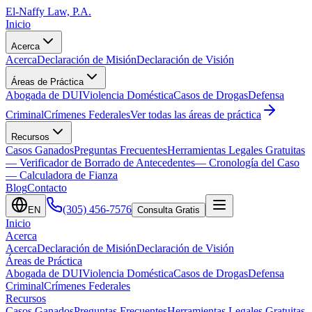
El-Naffy
Law, P.A.
Inicio
Acerca
Acerca
Declaración de Misión
Declaración de Visión
Áreas de Práctica
Abogada de DUI
Violencia Doméstica
Casos de Drogas
Defensa
Criminal
Crímenes Federales
Ver todas las áreas de práctica
Recursos
Casos Ganados
Preguntas Frecuentes
Herramientas Legales Gratuitas
— Verificador de Borrado de Antecedentes
— Cronología del Caso
— Calculadora de Fianza
Blog
Contacto
(305) 456-7576
EN
Consulta Gratis
Inicio
Acerca
Acerca
Declaración de Misión
Declaración de Visión
Áreas de Práctica
Abogada de DUI
Violencia Doméstica
Casos de Drogas
Defensa
Criminal
Crímenes Federales
Recursos
Casos Ganados
Preguntas Frecuentes
Herramientas Legales Gratuitas