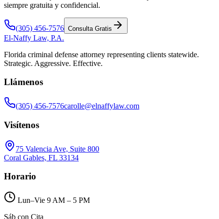
siempre gratuita y confidencial.
(305) 456-7576
Consulta Gratis
El-Naffy
Law, P.A.
Florida criminal defense attorney representing clients statewide.
Strategic. Aggressive. Effective.
Llámenos
(305) 456-7576
carolle@elnaffylaw.com
Visítenos
75 Valencia Ave, Suite 800
Coral Gables, FL 33134
Horario
Lun–Vie 9 AM – 5 PM
Sáb con Cita