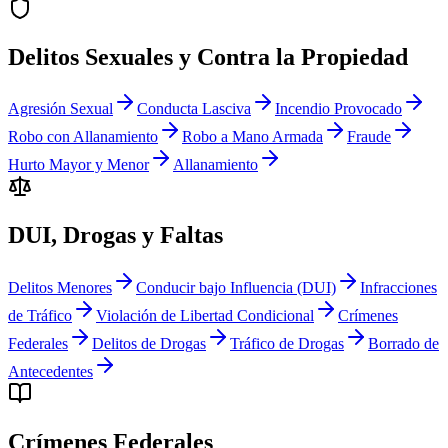
Delitos Sexuales y Contra la Propiedad
Agresión Sexual
Conducta Lasciva
Incendio Provocado
Robo con Allanamiento
Robo a Mano Armada
Fraude
Hurto Mayor y Menor
Allanamiento
DUI, Drogas y Faltas
Delitos Menores
Conducir bajo Influencia (DUI)
Infracciones
de Tráfico
Violación de Libertad Condicional
Crímenes
Federales
Delitos de Drogas
Tráfico de Drogas
Borrado de
Antecedentes
Crímenes Federales