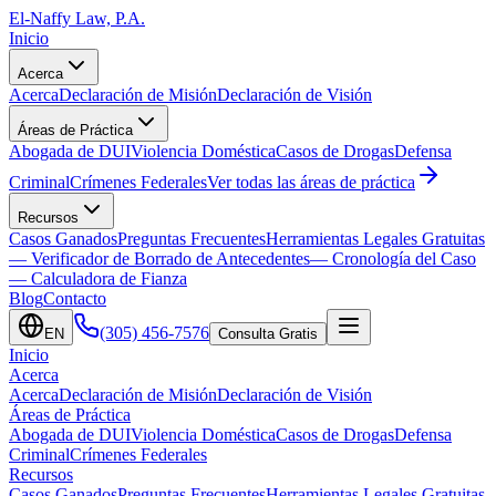
El-Naffy
Law, P.A.
Inicio
Acerca
Acerca
Declaración de Misión
Declaración de Visión
Áreas de Práctica
Abogada de DUI
Violencia Doméstica
Casos de Drogas
Defensa
Criminal
Crímenes Federales
Ver todas las áreas de práctica
Recursos
Casos Ganados
Preguntas Frecuentes
Herramientas Legales Gratuitas
— Verificador de Borrado de Antecedentes
— Cronología del Caso
— Calculadora de Fianza
Blog
Contacto
(305) 456-7576
EN
Consulta Gratis
Inicio
Acerca
Acerca
Declaración de Misión
Declaración de Visión
Áreas de Práctica
Abogada de DUI
Violencia Doméstica
Casos de Drogas
Defensa
Criminal
Crímenes Federales
Recursos
Casos Ganados
Preguntas Frecuentes
Herramientas Legales Gratuitas