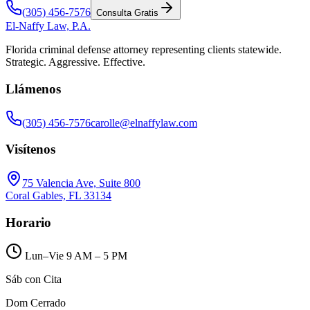
(305) 456-7576
Consulta Gratis
El-Naffy
Law, P.A.
Florida criminal defense attorney representing clients statewide.
Strategic. Aggressive. Effective.
Llámenos
(305) 456-7576
carolle@elnaffylaw.com
Visítenos
75 Valencia Ave, Suite 800
Coral Gables, FL 33134
Horario
Lun–Vie 9 AM – 5 PM
Sáb con Cita
Dom Cerrado