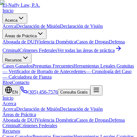
El-Naffy
Law, P.A.
Inicio
Acerca
Acerca
Declaración de Misión
Declaración de Visión
Áreas de Práctica
Abogada de DUI
Violencia Doméstica
Casos de Drogas
Defensa
Criminal
Crímenes Federales
Ver todas las áreas de práctica
Recursos
Casos Ganados
Preguntas Frecuentes
Herramientas Legales Gratuitas
— Verificador de Borrado de Antecedentes
— Cronología del Caso
— Calculadora de Fianza
Blog
Contacto
(305) 456-7576
EN
Consulta Gratis
Inicio
Acerca
Acerca
Declaración de Misión
Declaración de Visión
Áreas de Práctica
Abogada de DUI
Violencia Doméstica
Casos de Drogas
Defensa
Criminal
Crímenes Federales
Recursos
Casos Ganados
Preguntas Frecuentes
Herramientas Legales Gratuitas