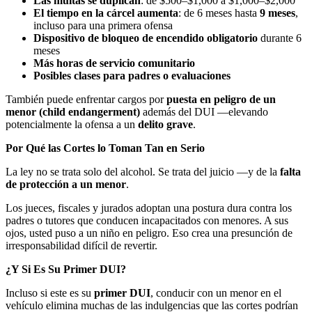
Las multas se duplican
: de $500–$1,000 a $1,000–$2,000
El tiempo en la cárcel aumenta
: de 6 meses hasta
9 meses
,
incluso para una primera ofensa
Dispositivo de bloqueo de encendido obligatorio
durante 6
meses
Más horas de servicio comunitario
Posibles clases para padres o evaluaciones
También puede enfrentar cargos por
puesta en peligro de un
menor (child endangerment)
además del DUI —elevando
potencialmente la ofensa a un
delito grave
.
Por Qué las Cortes lo Toman Tan en Serio
La ley no se trata solo del alcohol. Se trata del juicio —y de la
falta
de protección a un menor
.
Los jueces, fiscales y jurados adoptan una postura dura contra los
padres o tutores que conducen incapacitados con menores. A sus
ojos, usted puso a un niño en peligro. Eso crea una presunción de
irresponsabilidad difícil de revertir.
¿Y Si Es Su Primer DUI?
Incluso si este es su
primer DUI
, conducir con un menor en el
vehículo elimina muchas de las indulgencias que las cortes podrían