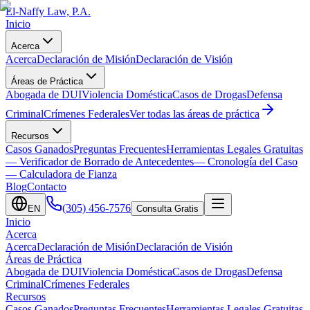
El-Naffy
Law, P.A.
Inicio
Acerca
Acerca
Declaración de Misión
Declaración de Visión
Áreas de Práctica
Abogada de DUI
Violencia Doméstica
Casos de Drogas
Defensa
Criminal
Crímenes Federales
Ver todas las áreas de práctica
Recursos
Casos Ganados
Preguntas Frecuentes
Herramientas Legales Gratuitas
— Verificador de Borrado de Antecedentes
— Cronología del Caso
— Calculadora de Fianza
Blog
Contacto
(305) 456-7576
EN
Consulta Gratis
Inicio
Acerca
Acerca
Declaración de Misión
Declaración de Visión
Áreas de Práctica
Abogada de DUI
Violencia Doméstica
Casos de Drogas
Defensa
Criminal
Crímenes Federales
Recursos
Casos Ganados
Preguntas Frecuentes
Herramientas Legales Gratuitas