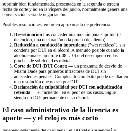
suprimir bien fundamentada, presentada en la segunda o tercera
fecha de corte y no en la víspera del juicio, normalmente genera una
conversación seria de negociación.
Posibles resoluciones, en orden aproximado de preferencia:
Desestimación
tras conceder una moción para suprimir (la
detención, una declaración o la prueba de aliento).
Reducción a conducción imprudente
("wet reckless"), sin
condena por DUI en el récord. A menudo posible cuando la
alcoholemia es limítrofe (.08–.10) o el desempeño en las
pruebas de sobriedad es mixto.
Corte de DUI (DUI Court)
— un programa de desvío de
Miami-Dade para primeros infractores de DUI sin
antecedentes penales. Completarlo con éxito puede resultar en
una resolución que no sea por DUI.
Declaración de culpabilidad por DUI con adjudicación
retenida
— el "acuerdo" en el peor de los casos. Sigue
siendo un DUI permanente en su récord.
El caso administrativo de la licencia es
aparte — y el reloj es más corto
Independientemente del caso penal, el DHSMV suspenderá su