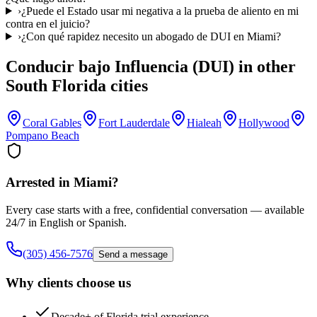
›
¿Puede el Estado usar mi negativa a la prueba de aliento en mi
contra en el juicio?
›
¿Con qué rapidez necesito un abogado de DUI en Miami?
Conducir bajo Influencia (DUI)
in other
South Florida cities
Coral Gables
Fort Lauderdale
Hialeah
Hollywood
Pompano Beach
Arrested in
Miami
?
Every case starts with a free, confidential conversation — available
24/7 in English or Spanish.
(305) 456-7576
Send a message
Why clients choose us
Decade+ of Florida trial experience