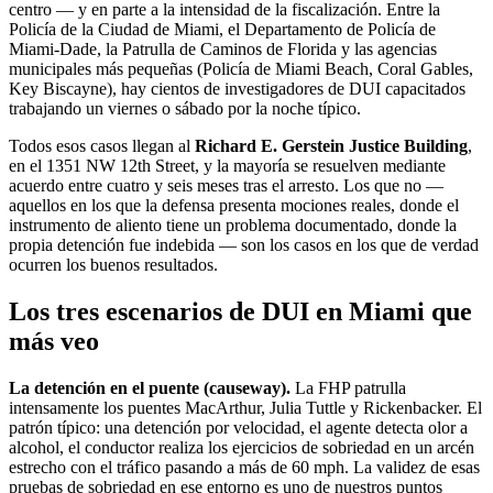
centro — y en parte a la intensidad de la fiscalización. Entre la
Policía de la Ciudad de Miami, el Departamento de Policía de
Miami-Dade, la Patrulla de Caminos de Florida y las agencias
municipales más pequeñas (Policía de Miami Beach, Coral Gables,
Key Biscayne), hay cientos de investigadores de DUI capacitados
trabajando un viernes o sábado por la noche típico.
Todos esos casos llegan al
Richard E. Gerstein Justice Building
,
en el 1351 NW 12th Street, y la mayoría se resuelven mediante
acuerdo entre cuatro y seis meses tras el arresto. Los que no —
aquellos en los que la defensa presenta mociones reales, donde el
instrumento de aliento tiene un problema documentado, donde la
propia detención fue indebida — son los casos en los que de verdad
ocurren los buenos resultados.
Los tres escenarios de DUI en Miami que
más veo
La detención en el puente (causeway).
La FHP patrulla
intensamente los puentes MacArthur, Julia Tuttle y Rickenbacker. El
patrón típico: una detención por velocidad, el agente detecta olor a
alcohol, el conductor realiza los ejercicios de sobriedad en un arcén
estrecho con el tráfico pasando a más de 60 mph. La validez de esas
pruebas de sobriedad en ese entorno es uno de nuestros puntos