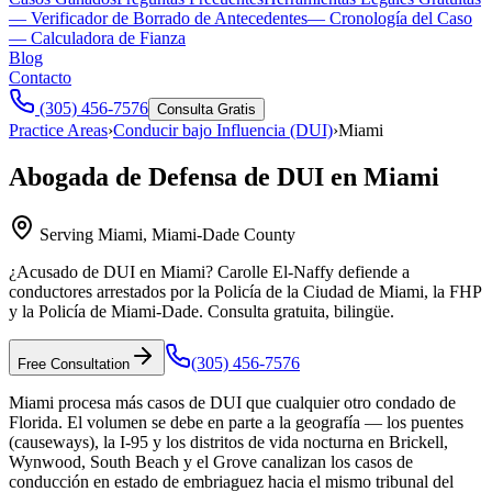
— Verificador de Borrado de Antecedentes
— Cronología del Caso
— Calculadora de Fianza
Blog
Contacto
(305) 456-7576
Consulta Gratis
Practice Areas
›
Conducir bajo Influencia (DUI)
›
Miami
Abogada de Defensa de DUI en Miami
Serving
Miami
,
Miami-Dade County
¿Acusado de DUI en Miami? Carolle El-Naffy defiende a
conductores arrestados por la Policía de la Ciudad de Miami, la FHP
y la Policía de Miami-Dade. Consulta gratuita, bilingüe.
(305) 456-7576
Free Consultation
Miami procesa más casos de DUI que cualquier otro condado de
Florida. El volumen se debe en parte a la geografía — los puentes
(causeways), la I-95 y los distritos de vida nocturna en Brickell,
Wynwood, South Beach y el Grove canalizan los casos de
conducción en estado de embriaguez hacia el mismo tribunal del