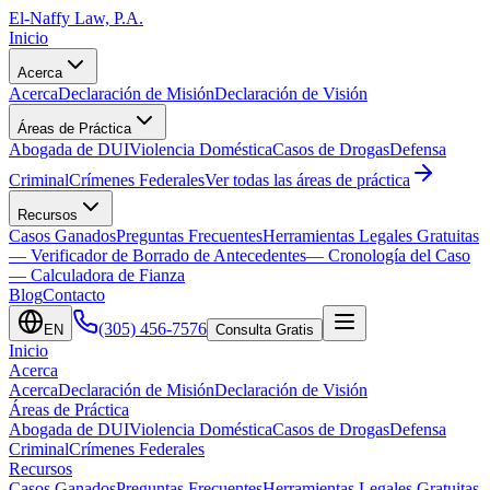
El-Naffy
Law, P.A.
Inicio
Acerca
Acerca
Declaración de Misión
Declaración de Visión
Áreas de Práctica
Abogada de DUI
Violencia Doméstica
Casos de Drogas
Defensa
Criminal
Crímenes Federales
Ver todas las áreas de práctica
Recursos
Casos Ganados
Preguntas Frecuentes
Herramientas Legales Gratuitas
— Verificador de Borrado de Antecedentes
— Cronología del Caso
— Calculadora de Fianza
Blog
Contacto
(305) 456-7576
EN
Consulta Gratis
Inicio
Acerca
Acerca
Declaración de Misión
Declaración de Visión
Áreas de Práctica
Abogada de DUI
Violencia Doméstica
Casos de Drogas
Defensa
Criminal
Crímenes Federales
Recursos
Casos Ganados
Preguntas Frecuentes
Herramientas Legales Gratuitas