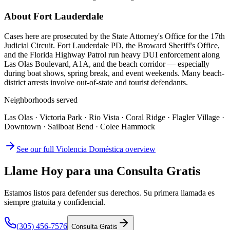
About
Fort Lauderdale
Cases here are prosecuted by the State Attorney's Office for the 17th
Judicial Circuit. Fort Lauderdale PD, the Broward Sheriff's Office,
and the Florida Highway Patrol run heavy DUI enforcement along
Las Olas Boulevard, A1A, and the beach corridor — especially
during boat shows, spring break, and event weekends. Many beach-
district arrests involve out-of-state and tourist defendants.
Neighborhoods served
Las Olas · Victoria Park · Rio Vista · Coral Ridge · Flagler Village ·
Downtown · Sailboat Bend · Colee Hammock
See our full
Violencia Doméstica
overview
Llame Hoy para una Consulta Gratis
Estamos listos para defender sus derechos. Su primera llamada es
siempre gratuita y confidencial.
(305) 456-7576
Consulta Gratis