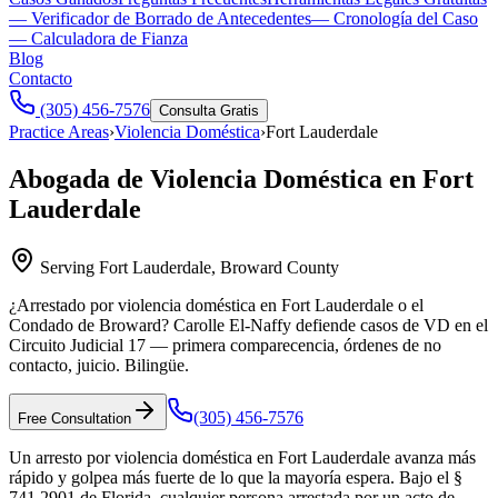
— Verificador de Borrado de Antecedentes
— Cronología del Caso
— Calculadora de Fianza
Blog
Contacto
(305) 456-7576
Consulta Gratis
Practice Areas
›
Violencia Doméstica
›
Fort Lauderdale
Abogada de Violencia Doméstica en Fort
Lauderdale
Serving
Fort Lauderdale
,
Broward County
¿Arrestado por violencia doméstica en Fort Lauderdale o el
Condado de Broward? Carolle El-Naffy defiende casos de VD en el
Circuito Judicial 17 — primera comparecencia, órdenes de no
contacto, juicio. Bilingüe.
(305) 456-7576
Free Consultation
Un arresto por violencia doméstica en Fort Lauderdale avanza más
rápido y golpea más fuerte de lo que la mayoría espera. Bajo el §
741.2901 de Florida, cualquier persona arrestada por un acto de