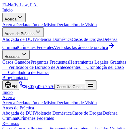
El-Naffy
Law, P.A.
Inicio
Acerca
Acerca
Declaración de Misión
Declaración de Visión
Áreas de Práctica
Abogada de DUI
Violencia Doméstica
Casos de Drogas
Defensa
Criminal
Crímenes Federales
Ver todas las áreas de práctica
Recursos
Casos Ganados
Preguntas Frecuentes
Herramientas Legales Gratuitas
— Verificador de Borrado de Antecedentes
— Cronología del Caso
— Calculadora de Fianza
Blog
Contacto
(305) 456-7576
EN
Consulta Gratis
Inicio
Acerca
Acerca
Declaración de Misión
Declaración de Visión
Áreas de Práctica
Abogada de DUI
Violencia Doméstica
Casos de Drogas
Defensa
Criminal
Crímenes Federales
Recursos
Casos Ganados
Preguntas Frecuentes
Herramientas Legales Gratuitas