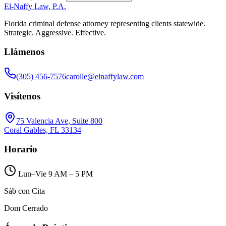
El-Naffy
Law, P.A.
Florida criminal defense attorney representing clients statewide.
Strategic. Aggressive. Effective.
Llámenos
(305) 456-7576
carolle@elnaffylaw.com
Visítenos
75 Valencia Ave, Suite 800
Coral Gables, FL 33134
Horario
Lun–Vie 9 AM – 5 PM
Sáb con Cita
Dom Cerrado